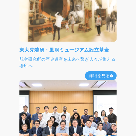
が激化すると漁獲量の監視が困難となり、結果的
に資源を守れない事態が生じる可能性もありま
す。持続可能な漁業を実現するためには、人々の
行動を深く理解し、それに基づいた制度設計が求
められます。当研究室では、フィールドワーク、
経済理論、ビッグデータ解析を組み合わせて、有
効な漁業管理システムの構築に取り組んでいま
す。 水産物消費に目を向けると、世界では水産
東大先端研・風洞ミュージアム設立基金
物に対する需要が増大しているのに対し、我が国
航空研究所の歴史遺産を未来へ繋ぎ人々が集える
では長期にわたって魚離れが進んでいます。ま
場所へ
た、欧米では持続可能な漁業に由来する水産物に
対するエコラベルに価格プレミアムがついている
詳細を見る
のに対し、我が国ではエコラベルの認知度も低
く、価格プレミアムが付いているという報告もあ
りません。これらの違いが何に起因するかはまだ
解明されていません。当研究室では、インタビュ
ー調査、アンケート調査、経済実験などを通し
て、消費者行動の解明に取り組んでいます。 当
研究室の消費者研究において近年大きなテーマと
なっているのは、水産物の鮮度の価値の解明や鮮
度表示の効果測定です。我が国における魚離れの