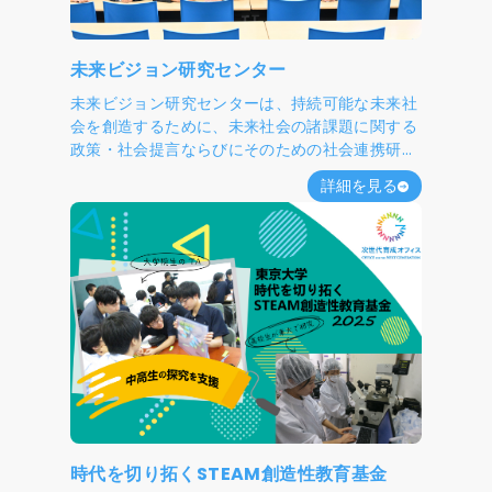
原因が「情報の非対称性(消費者が十分な情報を
得られていない状況)」の悪化であるとのオリジ
ナルの仮説に基づき、鮮度表示がこの問題を緩和
未来ビジョン研究センター
できるのではないかと考えています。2024年に
は民間企業と提携して店舗での実証実験を行いま
未来ビジョン研究センターは、持続可能な未来社
した。 漁業の環境負荷を減らすことも重要な研
会を創造するために、未来社会の諸課題に関する
究課題です。当研究室では、様々な漁業や漁網リ
政策・社会提言ならびにそのための社会連携研究
サイクルの取り組みに関して※LCA分析を行い、
を行います。また未来社会に関連する大学の知見
詳細を見る
環境負荷を低減する具体的な方法を探っていま
を統合する国際ネットワーク・ハブおよび産官学
す。また、スマート水産業の導入とその効果検証
民との協創のプラットフォームとしての役割を果
（船団間での情報共有、過去の操業データの記録
たし、研究に基づいた未来社会を実現する選択を
と利用、定置網への魚探の設置等）にも取り組ん
示すとともに、それを担う人材の育成にも貢献し
でいます。これらの技術は、操業の効率化だけで
ます。
はなく漁業の環境負荷の低減につながり、持続可
能な水産業の実現に寄与すると考えています。
時代を切り拓くSTEAM創造性教育基金