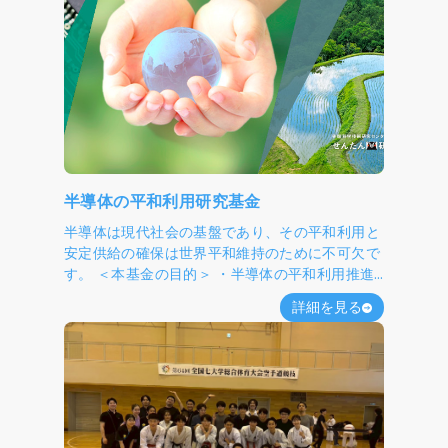
半導体の平和利用研究基金
半導体は現代社会の基盤であり、その平和利用と
安定供給の確保は世界平和維持のために不可欠で
す。 ＜本基金の目的＞ ・半導体の平和利用推進
・環境負荷低減 ・国際協力強化 ・人材育成（次
詳細を見る
世代のリーダー育成） 材料・デバイス・製造技
術の理工学的アプローチに加え、国際政治・地政
学・環境学・倫理など、多面的かつ学際融合的な
アプローチで研究を推進してまいります。