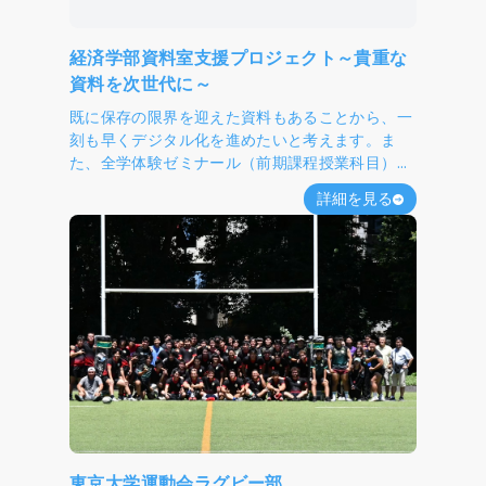
経済学部資料室支援プロジェクト～貴重な
資料を次世代に～
既に保存の限界を迎えた資料もあることから、一
刻も早くデジタル化を進めたいと考えます。ま
た、全学体験ゼミナール（前期課程授業科目）や
公開講演会などアーキビストの社会的役割をなる
詳細を見る
べくたくさんの方々に知ってもらう活動をさらに
展開しようと考えております。
東京大学運動会ラグビー部