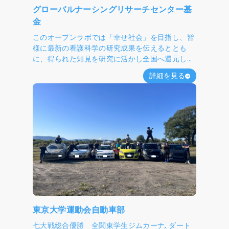
グローバルナーシングリサーチセンター基
金
このオープンラボでは「幸せ社会」を目指し、皆
様に最新の看護科学の研究成果を伝えるととも
に、得られた知見を研究に活かし全国へ還元しま
す。
詳細を見る
東京大学運動会自動車部
七大戦総合優勝 全関東学生ジムカーナ, ダート