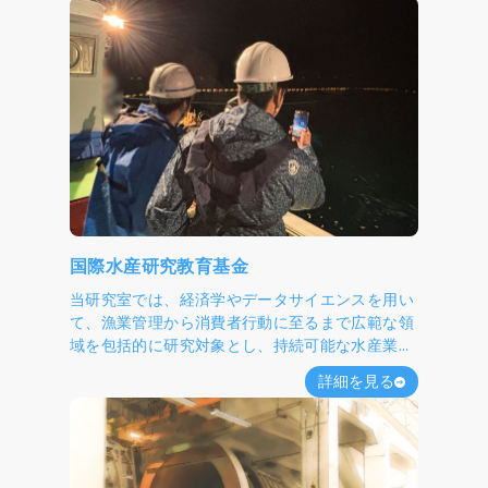
国際水産研究教育基金
当研究室では、経済学やデータサイエンスを用い
て、漁業管理から消費者行動に至るまで広範な領
域を包括的に研究対象とし、持続可能な水産業の
実現に向けた具体的な解決策を模索しています。
詳細を見る
世界的に水産資源の過剰漁獲が深刻な問題となっ
ています。一見すると、この問題は漁獲量を制限
すれば解決できるように思われるかもしれませ
ん。しかし、不用意に漁獲量を制限すると、漁業
者間での先取り競争が激化してしまいます。競争